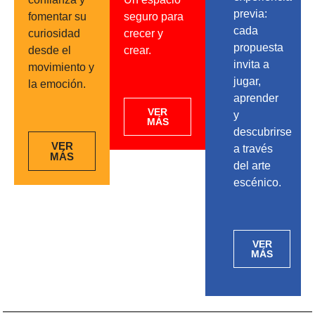
previa:
fomentar su
seguro para
cada
curiosidad
crecer y
propuesta
desde el
crear.
invita a
movimiento y
jugar,
la emoción.
aprender
VER
y
MÁS
descubrirse
VER
a través
MÁS
del arte
escénico.
VER
MÁS