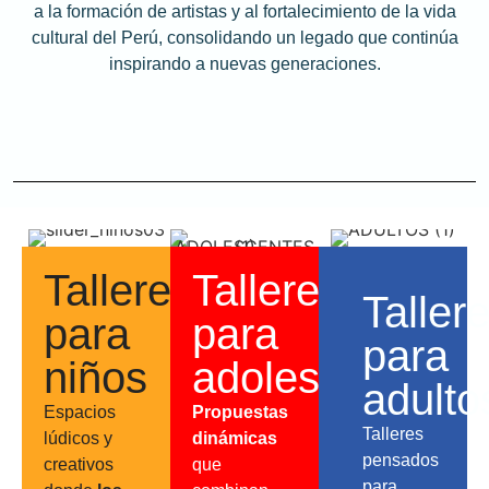
a la formación de artistas y al fortalecimiento de la vida
cultural del Perú, consolidando un legado que continúa
inspirando a nuevas generaciones.
Talleres
Talleres
Taller
para
para
para
niños
adolescentes
adulto
Espacios
Propuestas
Talleres
lúdicos y
dinámicas
pensados
creativos
que
para