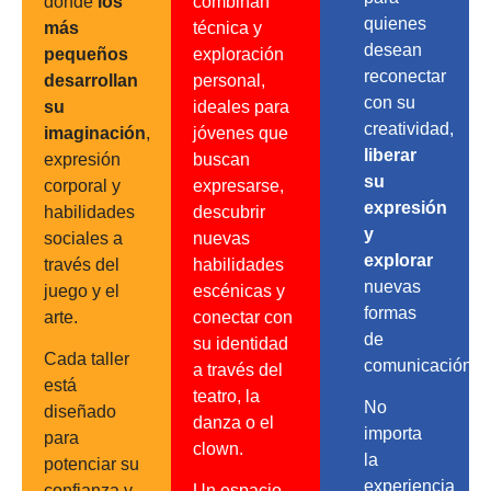
donde
los
combinan
quienes
más
técnica y
desean
pequeños
exploración
reconectar
desarrollan
personal,
con su
su
ideales para
creatividad,
imaginación
,
jóvenes que
liberar
expresión
buscan
su
corporal y
expresarse,
expresión
habilidades
descubrir
y
sociales a
nuevas
explorar
través del
habilidades
nuevas
juego y el
escénicas y
formas
arte.
conectar con
de
su identidad
Cada taller
comunicación.
a través del
está
teatro, la
No
diseñado
danza o el
importa
para
clown.
la
potenciar su
experiencia
confianza y
Un espacio