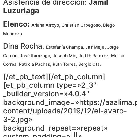
Asistencia de dirección:
Jamil
Luzuriaga
Elenco:
Ariana Arroyo,
Christian Orbegoso,
Diego
Mendoza
Dina Rocha,
Estefanía Champa,
Jair Mejía,
Jorge
Carrión,
José Iturrizaga,
Joseph Mío,
Judith Ramírez,
Melina
Correa,
Patricia Pachas,
Ruth Torres,
Sergio Ota.
[/et_pb_text][/et_pb_column]
[et_pb_column type=»2_3″
_builder_version=»4.0.4″
background_image=»https://aaalima.
content/uploads/2019/12/el-avaro-
3-2.jpg»
background_repeat=»repeat»
custom_padding=»|||»