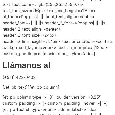
text_text_color=»rgba(255,255,255,0.7)»
text_font_size=»16px» text_line_height=»1.8em»
ul_font=»Poppins||||||||» ul_text_align=»center»
header_font=»||||||||» header_2_font=»Poppins||||||||»
header_2_text_align=»center»
header_2_font_size=»24px»
header_2_line_height=»1.4em» text_orientation=»center»
background_layout=»dark» custom_margin=»||15px|»
custom_padding=»|||» animation_style=»fade»]
Llámanos al
(+511) 428-0432
[/et_pb_text][/et_pb_column]
[et_pb_column type=»1_3″ _builder_version=»3.25″
custom_padding=»|||» custom_padding__hover=»|||»]
[et_pb_text ul_type=»none» admin_label=»Title»