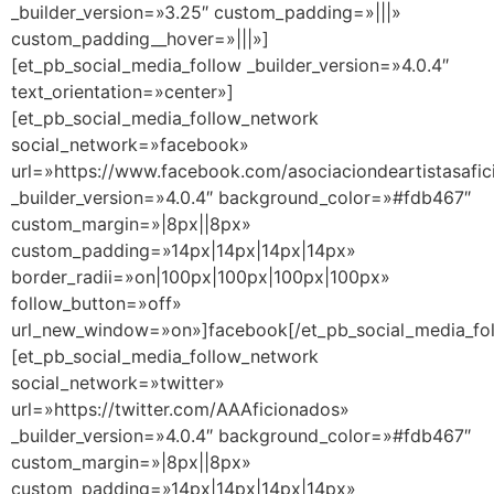
_builder_version=»3.25″ custom_padding=»|||»
custom_padding__hover=»|||»]
[et_pb_social_media_follow _builder_version=»4.0.4″
text_orientation=»center»]
[et_pb_social_media_follow_network
social_network=»facebook»
url=»https://www.facebook.com/asociaciondeartistasafic
_builder_version=»4.0.4″ background_color=»#fdb467″
custom_margin=»|8px||8px»
custom_padding=»14px|14px|14px|14px»
border_radii=»on|100px|100px|100px|100px»
follow_button=»off»
url_new_window=»on»]facebook[/et_pb_social_media_fo
[et_pb_social_media_follow_network
social_network=»twitter»
url=»https://twitter.com/AAAficionados»
_builder_version=»4.0.4″ background_color=»#fdb467″
custom_margin=»|8px||8px»
custom_padding=»14px|14px|14px|14px»