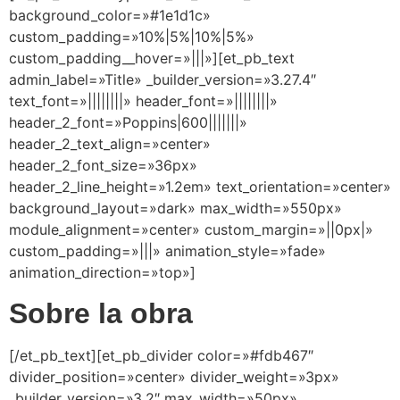
background_color=»#1e1d1c»
custom_padding=»10%|5%|10%|5%»
custom_padding__hover=»|||»][et_pb_text
admin_label=»Title» _builder_version=»3.27.4″
text_font=»||||||||» header_font=»||||||||»
header_2_font=»Poppins|600|||||||»
header_2_text_align=»center»
header_2_font_size=»36px»
header_2_line_height=»1.2em» text_orientation=»center»
background_layout=»dark» max_width=»550px»
module_alignment=»center» custom_margin=»||0px|»
custom_padding=»|||» animation_style=»fade»
animation_direction=»top»]
Sobre la obra
[/et_pb_text][et_pb_divider color=»#fdb467″
divider_position=»center» divider_weight=»3px»
_builder_version=»3.2″ max_width=»50px»