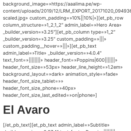
background_image=»https://aaalima.pe/wp-
content/uploads/2019/12/LRM_EXPORT_20171020_09493
scaled.jpg» custom_padding=»10%||10%|»][et_pb_row
column_structure=»1_2,1_2″ admin_label=»Hero Area»
_builder_version=»3.25″][et_pb_column type=»1_2″
_builder_version=»3.25″ custom_padding=»|||»
custom_padding__hover=»|||»][et_pb_text
admin_label=»Title» _builder_version=»4.0.4″
text_font=»||||||||» header_font=»Poppins|600|||||||»
header_font_size=»53px» header_line_height=»1.2em»
background_layout=»dark» animation_style=»fade»
header_font_size_tablet=»»
header_font_size_phone=»40px»
header_font_size_last_edited=»on|phone»]
El Avaro
[/et_pb_text][et_pb_text admin_label=»Subtitle»