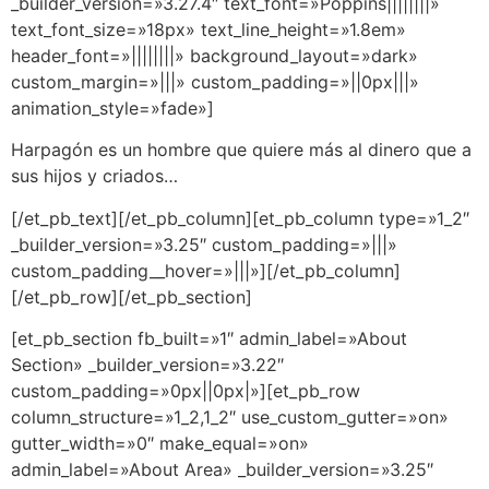
_builder_version=»3.27.4″ text_font=»Poppins||||||||»
text_font_size=»18px» text_line_height=»1.8em»
header_font=»||||||||» background_layout=»dark»
custom_margin=»|||» custom_padding=»||0px|||»
animation_style=»fade»]
Harpagón es un hombre que quiere más al dinero que a
sus hijos y criados…
[/et_pb_text][/et_pb_column][et_pb_column type=»1_2″
_builder_version=»3.25″ custom_padding=»|||»
custom_padding__hover=»|||»][/et_pb_column]
[/et_pb_row][/et_pb_section]
[et_pb_section fb_built=»1″ admin_label=»About
Section» _builder_version=»3.22″
custom_padding=»0px||0px|»][et_pb_row
column_structure=»1_2,1_2″ use_custom_gutter=»on»
gutter_width=»0″ make_equal=»on»
admin_label=»About Area» _builder_version=»3.25″