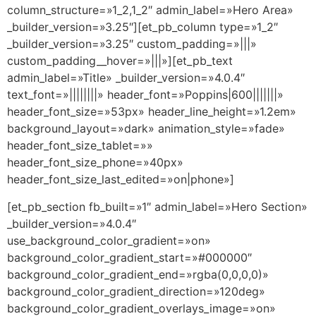
column_structure=»1_2,1_2″ admin_label=»Hero Area»
_builder_version=»3.25″][et_pb_column type=»1_2″
_builder_version=»3.25″ custom_padding=»|||»
custom_padding__hover=»|||»][et_pb_text
admin_label=»Title» _builder_version=»4.0.4″
text_font=»||||||||» header_font=»Poppins|600|||||||»
header_font_size=»53px» header_line_height=»1.2em»
background_layout=»dark» animation_style=»fade»
header_font_size_tablet=»»
header_font_size_phone=»40px»
header_font_size_last_edited=»on|phone»]
[et_pb_section fb_built=»1″ admin_label=»Hero Section»
_builder_version=»4.0.4″
use_background_color_gradient=»on»
background_color_gradient_start=»#000000″
background_color_gradient_end=»rgba(0,0,0,0)»
background_color_gradient_direction=»120deg»
background_color_gradient_overlays_image=»on»