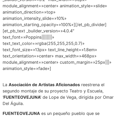
module_alignment=»center» animation_style=»slide»
animation_direction=»top»
animation_intensity_slide=»10%»
animation_starting_opacity=»100%»][/et_pb_divider]
[et_pb_text _builder_version=»4.0.4″
text_font=»Poppins||||||||»
text_text_color=»rgba(255,255,255,0.7)»
text_font_size=»13px» text_line_height=»1.8em»
text_orientation=»center» max_width=»468px»
module_alignment=»center» custom_margin=»25px|||»
animation_style=»fade»]
La
Asociación de Artistas Aficionados
reestrena el
segundo montaje de su proyecto Teatro y Escuela,
‘
FUENTEOVEJUNA’
de Lope de Vega, dirigida por Omar
Del Águila.
FUENTEOVEJUNA
es un pequeño pueblo que se