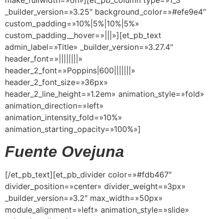
make_fullwidth=»on»][et_pb_column type=»1_3″
_builder_version=»3.25″ background_color=»#efe9e4″
custom_padding=»10%|5%|10%|5%»
custom_padding__hover=»|||»][et_pb_text
admin_label=»Title» _builder_version=»3.27.4″
header_font=»||||||||»
header_2_font=»Poppins|600|||||||»
header_2_font_size=»36px»
header_2_line_height=»1.2em» animation_style=»fold»
animation_direction=»left»
animation_intensity_fold=»10%»
animation_starting_opacity=»100%»]
Fuente Ovejuna
[/et_pb_text][et_pb_divider color=»#fdb467″
divider_position=»center» divider_weight=»3px»
_builder_version=»3.2″ max_width=»50px»
module_alignment=»left» animation_style=»slide»