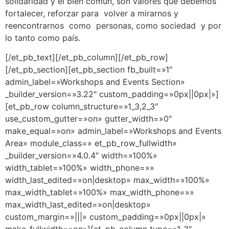
solidaridad y el bien común, son valores que debemos
fortalecer, reforzar para volver a mirarnos y
reencontrarnos como personas, como sociedad y por
lo tanto como país.
[/et_pb_text][/et_pb_column][/et_pb_row]
[/et_pb_section][et_pb_section fb_built=»1″
admin_label=»Workshops and Events Section»
_builder_version=»3.22″ custom_padding=»0px||0px|»]
[et_pb_row column_structure=»1_3,2_3″
use_custom_gutter=»on» gutter_width=»0″
make_equal=»on» admin_label=»Workshops and Events
Area» module_class=» et_pb_row_fullwidth»
_builder_version=»4.0.4″ width=»100%»
width_tablet=»100%» width_phone=»»
width_last_edited=»on|desktop» max_width=»100%»
max_width_tablet=»100%» max_width_phone=»»
max_width_last_edited=»on|desktop»
custom_margin=»|||» custom_padding=»0px||0px|»