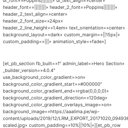
ul_font=»Poppins||||||||» ul_text_align=»center»
header_font=»||||||||» header_2_font=»Poppins||||||||»
header_2_text_align=»center»
header_2_font_size=»24px»
header_2_line_height=»1.4em» text_orientation=»center»
background_layout=»dark» custom_margin=»||15px|»
custom_padding=»|||» animation_style=»fade»]
[et_pb_section fb_built=»1″ admin_label=»Hero Section»
_builder_version=»4.0.4″
use_background_color_gradient=»on»
background_color_gradient_start=»#000000″
background_color_gradient_end=»rgba(0,0,0,0)»
background_color_gradient_direction=»120deg»
background_color_gradient_overlays_image=»on»
background_image=»https://aaalima.pe/wp-
content/uploads/2019/12/LRM_EXPORT_20171020_09493
scaled.jpg» custom_padding=»10%||10%|»][et_pb_row