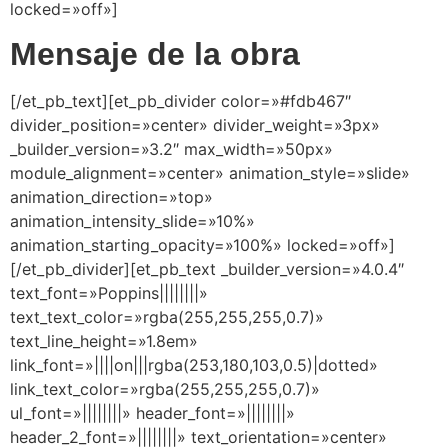
locked=»off»]
Mensaje de la obra
[/et_pb_text][et_pb_divider color=»#fdb467″
divider_position=»center» divider_weight=»3px»
_builder_version=»3.2″ max_width=»50px»
module_alignment=»center» animation_style=»slide»
animation_direction=»top»
animation_intensity_slide=»10%»
animation_starting_opacity=»100%» locked=»off»]
[/et_pb_divider][et_pb_text _builder_version=»4.0.4″
text_font=»Poppins||||||||»
text_text_color=»rgba(255,255,255,0.7)»
text_line_height=»1.8em»
link_font=»||||on|||rgba(253,180,103,0.5)|dotted»
link_text_color=»rgba(255,255,255,0.7)»
ul_font=»||||||||» header_font=»||||||||»
header_2_font=»||||||||» text_orientation=»center»