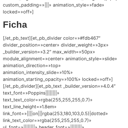
custom_padding=»|||» animation_style=»fade»
locked=»off»]
Ficha
[/et_pb_text][et_pb_divider color=»#fdb467″
divider_position=»center» divider_weight=»3px»
_builder_version=»3.2″ max_width=»50px»
module_alignment=»center» animation_style=»slide»
animation_direction=»top»
animation_intensity_slide=»10%»
animation_starting_opacity=»100%» locked=»off»]
[/et_pb_divider][et_pb_text _builder_version=»4.0.4″
text_font=»Poppins||||||||»
text_text_color=»rgba(255,255,255,0.7)»
text_line_height=»1.8em»
link_font=»||||on|||rgba(253,180,103,0.5)|dotted»
link_text_color=»rgba(255,255,255,0.7)»
ul_font=»||||||||» header_font=»||||||||»