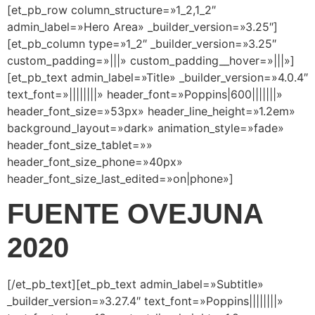
[et_pb_row column_structure=»1_2,1_2″
admin_label=»Hero Area» _builder_version=»3.25″]
[et_pb_column type=»1_2″ _builder_version=»3.25″
custom_padding=»|||» custom_padding__hover=»|||»]
[et_pb_text admin_label=»Title» _builder_version=»4.0.4″
text_font=»||||||||» header_font=»Poppins|600|||||||»
header_font_size=»53px» header_line_height=»1.2em»
background_layout=»dark» animation_style=»fade»
header_font_size_tablet=»»
header_font_size_phone=»40px»
header_font_size_last_edited=»on|phone»]
FUENTE OVEJUNA
2020
[/et_pb_text][et_pb_text admin_label=»Subtitle»
_builder_version=»3.27.4″ text_font=»Poppins||||||||»