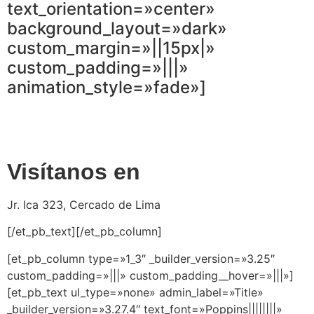
text_orientation=»center»
background_layout=»dark»
custom_margin=»||15px|»
custom_padding=»|||»
animation_style=»fade»]
Visítanos en
Jr. Ica 323, Cercado de Lima
[/et_pb_text][/et_pb_column]
[et_pb_column type=»1_3″ _builder_version=»3.25″
custom_padding=»|||» custom_padding__hover=»|||»]
[et_pb_text ul_type=»none» admin_label=»Title»
_builder_version=»3.27.4″ text_font=»Poppins||||||||»