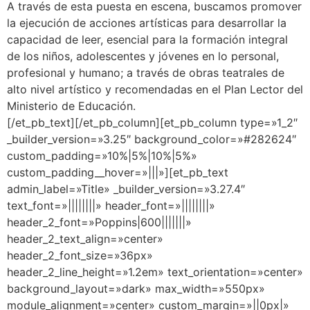
A través de esta puesta en escena, buscamos promover
la ejecución de acciones artísticas para desarrollar la
capacidad de leer, esencial para la formación integral
de los niños, adolescentes y jóvenes en lo personal,
profesional y humano; a través de obras teatrales de
alto nivel artístico y recomendadas en el Plan Lector del
Ministerio de Educación.
[/et_pb_text][/et_pb_column][et_pb_column type=»1_2″
_builder_version=»3.25″ background_color=»#282624″
custom_padding=»10%|5%|10%|5%»
custom_padding__hover=»|||»][et_pb_text
admin_label=»Title» _builder_version=»3.27.4″
text_font=»||||||||» header_font=»||||||||»
header_2_font=»Poppins|600|||||||»
header_2_text_align=»center»
header_2_font_size=»36px»
header_2_line_height=»1.2em» text_orientation=»center»
background_layout=»dark» max_width=»550px»
module_alignment=»center» custom_margin=»||0px|»