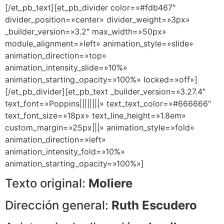
[/et_pb_text][et_pb_divider color=»#fdb467″
divider_position=»center» divider_weight=»3px»
_builder_version=»3.2″ max_width=»50px»
module_alignment=»left» animation_style=»slide»
animation_direction=»top»
animation_intensity_slide=»10%»
animation_starting_opacity=»100%» locked=»off»]
[/et_pb_divider][et_pb_text _builder_version=»3.27.4″
text_font=»Poppins||||||||» text_text_color=»#666666″
text_font_size=»18px» text_line_height=»1.8em»
custom_margin=»25px|||» animation_style=»fold»
animation_direction=»left»
animation_intensity_fold=»10%»
animation_starting_opacity=»100%»]
Texto original:
Moliere
Dirección general:
Ruth Escudero