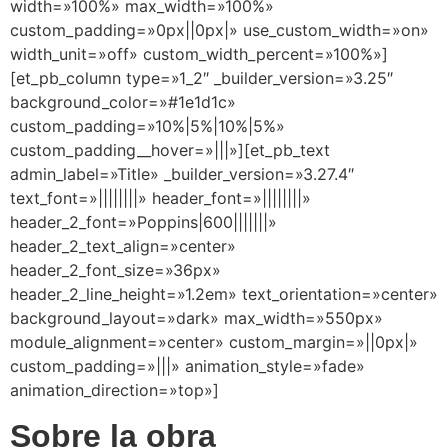
width=»100%» max_width=»100%»
custom_padding=»0px||0px|» use_custom_width=»on»
width_unit=»off» custom_width_percent=»100%»]
[et_pb_column type=»1_2″ _builder_version=»3.25″
background_color=»#1e1d1c»
custom_padding=»10%|5%|10%|5%»
custom_padding__hover=»|||»][et_pb_text
admin_label=»Title» _builder_version=»3.27.4″
text_font=»||||||||» header_font=»||||||||»
header_2_font=»Poppins|600|||||||»
header_2_text_align=»center»
header_2_font_size=»36px»
header_2_line_height=»1.2em» text_orientation=»center»
background_layout=»dark» max_width=»550px»
module_alignment=»center» custom_margin=»||0px|»
custom_padding=»|||» animation_style=»fade»
animation_direction=»top»]
Sobre la obra