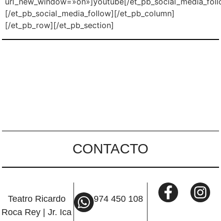
url_new_window=»on»]youtube[/et_pb_social_media_fol
[/et_pb_social_media_follow][/et_pb_column]
[/et_pb_row][/et_pb_section]
CONTACTO
Teatro Ricardo
974 450 108
Roca Rey | Jr. Ica