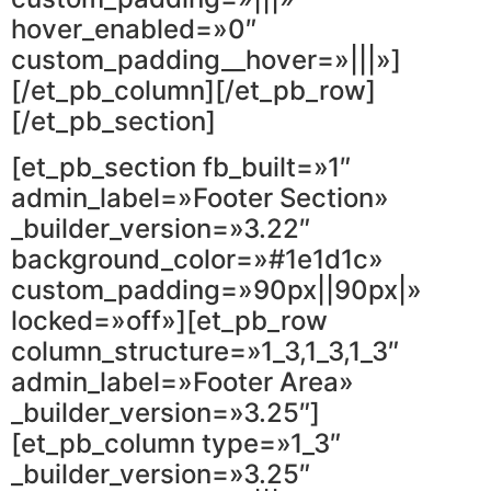
hover_enabled=»0″
custom_padding__hover=»|||»]
[/et_pb_column][/et_pb_row]
[/et_pb_section]
[et_pb_section fb_built=»1″
admin_label=»Footer Section»
_builder_version=»3.22″
background_color=»#1e1d1c»
custom_padding=»90px||90px|»
locked=»off»][et_pb_row
column_structure=»1_3,1_3,1_3″
admin_label=»Footer Area»
_builder_version=»3.25″]
[et_pb_column type=»1_3″
_builder_version=»3.25″