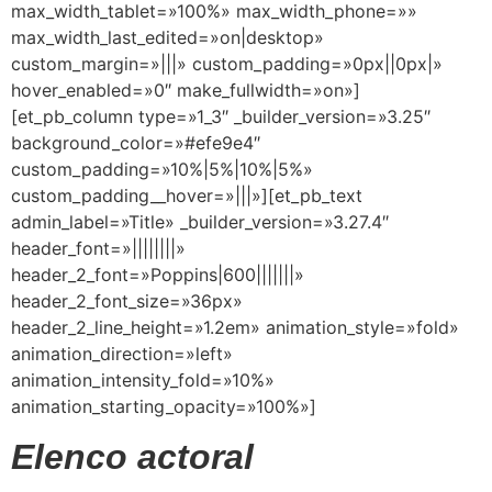
max_width_tablet=»100%» max_width_phone=»»
max_width_last_edited=»on|desktop»
custom_margin=»|||» custom_padding=»0px||0px|»
hover_enabled=»0″ make_fullwidth=»on»]
[et_pb_column type=»1_3″ _builder_version=»3.25″
background_color=»#efe9e4″
custom_padding=»10%|5%|10%|5%»
custom_padding__hover=»|||»][et_pb_text
admin_label=»Title» _builder_version=»3.27.4″
header_font=»||||||||»
header_2_font=»Poppins|600|||||||»
header_2_font_size=»36px»
header_2_line_height=»1.2em» animation_style=»fold»
animation_direction=»left»
animation_intensity_fold=»10%»
animation_starting_opacity=»100%»]
Elenco actoral