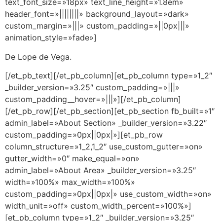
text_font_size=»18px» text_line_height=»1.8em»
header_font=»||||||||» background_layout=»dark»
custom_margin=»|||» custom_padding=»||0px|||»
animation_style=»fade»]
De Lope de Vega.
[/et_pb_text][/et_pb_column][et_pb_column type=»1_2″
_builder_version=»3.25″ custom_padding=»|||»
custom_padding__hover=»|||»][/et_pb_column]
[/et_pb_row][/et_pb_section][et_pb_section fb_built=»1″
admin_label=»About Section» _builder_version=»3.22″
custom_padding=»0px||0px|»][et_pb_row
column_structure=»1_2,1_2″ use_custom_gutter=»on»
gutter_width=»0″ make_equal=»on»
admin_label=»About Area» _builder_version=»3.25″
width=»100%» max_width=»100%»
custom_padding=»0px||0px|» use_custom_width=»on»
width_unit=»off» custom_width_percent=»100%»]
[et_pb_column type=»1_2″ _builder_version=»3.25″