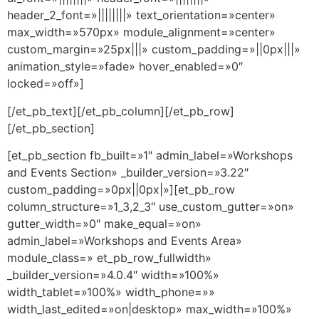
header_2_font=»||||||||» text_orientation=»center»
max_width=»570px» module_alignment=»center»
custom_margin=»25px|||» custom_padding=»||0px|||»
animation_style=»fade» hover_enabled=»0″
locked=»off»]
[/et_pb_text][/et_pb_column][/et_pb_row]
[/et_pb_section]
[et_pb_section fb_built=»1″ admin_label=»Workshops
and Events Section» _builder_version=»3.22″
custom_padding=»0px||0px|»][et_pb_row
column_structure=»1_3,2_3″ use_custom_gutter=»on»
gutter_width=»0″ make_equal=»on»
admin_label=»Workshops and Events Area»
module_class=» et_pb_row_fullwidth»
_builder_version=»4.0.4″ width=»100%»
width_tablet=»100%» width_phone=»»
width_last_edited=»on|desktop» max_width=»100%»