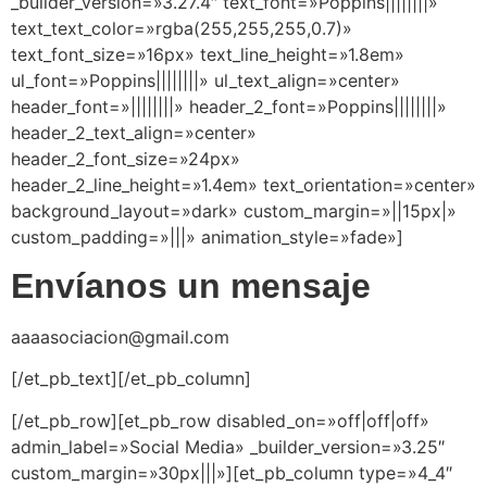
_builder_version=»3.27.4″ text_font=»Poppins||||||||»
text_text_color=»rgba(255,255,255,0.7)»
text_font_size=»16px» text_line_height=»1.8em»
ul_font=»Poppins||||||||» ul_text_align=»center»
header_font=»||||||||» header_2_font=»Poppins||||||||»
header_2_text_align=»center»
header_2_font_size=»24px»
header_2_line_height=»1.4em» text_orientation=»center»
background_layout=»dark» custom_margin=»||15px|»
custom_padding=»|||» animation_style=»fade»]
Envíanos un mensaje
aaaasociacion@gmail.com
[/et_pb_text][/et_pb_column]
[/et_pb_row][et_pb_row disabled_on=»off|off|off»
admin_label=»Social Media» _builder_version=»3.25″
custom_margin=»30px|||»][et_pb_column type=»4_4″