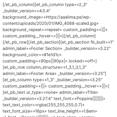
[/et_pb_column][et_pb_column type=»2_3″
_builder_version=»4.0.4″
background_image=»https://aaalima.pe/wp-
content/uploads/2020/01/IMG_4088-scaled.jpg»
background_repeat=»repeat» custom_padding=»|||»
custom_padding__hover=»|||»][/et_pb_column]
[/et_pb_row][/et_pb_section][et_pb_section fb_built=»1″
admin_label=»Footer Section» _builder_version=»3.22″
background_color=»#1e1d1c»
custom_padding=»90px||90px|» locked=»off»]
[et_pb_row column_structure=»1_3,1_3,1_3″
admin_label=»Footer Area» _builder_version=»3.25″]
[et_pb_column type=»1_3″ _builder_version=»3.25″
custom_padding=»|||» custom_padding__hover=»|||»]
[et_pb_text ul_type=»none» admin_label=»Title»
_builder_version=»3.27.4″ text_font=»Poppins||||||||»
text_text_color=»rgba(255,255,255,0.7)»
text_font_size=»16px» text_line_height=»1.8em»