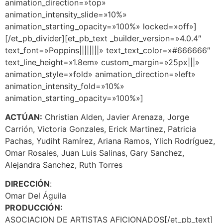
animation_direction=»top»
animation_intensity_slide=»10%»
animation_starting_opacity=»100%» locked=»off»]
[/et_pb_divider][et_pb_text _builder_version=»4.0.4″
text_font=»Poppins||||||||» text_text_color=»#666666″
text_line_height=»1.8em» custom_margin=»25px|||»
animation_style=»fold» animation_direction=»left»
animation_intensity_fold=»10%»
animation_starting_opacity=»100%»]
ACTÚAN:
Christian Alden, Javier Arenaza, Jorge
Carrión, Victoria Gonzales, Erick Martinez, Patricia
Pachas, Yudiht Ramírez, Ariana Ramos, Ylich Rodríguez,
Omar Rosales, Juan Luis Salinas, Gary Sanchez,
Alejandra Sanchez, Ruth Torres
DIRECCIÓN
:
Omar Del Águila
PRODUCCIÓN:
ASOCIACION DE ARTISTAS AFICIONADOS[/et_pb_text]