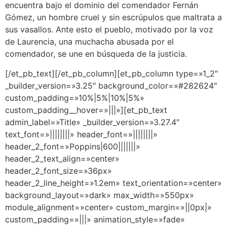
encuentra bajo el dominio del comendador Fernán
Gómez, un hombre cruel y sin escrúpulos que maltrata a
sus vasallos. Ante esto el pueblo, motivado por la voz
de Laurencia, una muchacha abusada por el
comendador, se une en búsqueda de la justicia.
[/et_pb_text][/et_pb_column][et_pb_column type=»1_2″
_builder_version=»3.25″ background_color=»#282624″
custom_padding=»10%|5%|10%|5%»
custom_padding__hover=»|||»][et_pb_text
admin_label=»Title» _builder_version=»3.27.4″
text_font=»||||||||» header_font=»||||||||»
header_2_font=»Poppins|600|||||||»
header_2_text_align=»center»
header_2_font_size=»36px»
header_2_line_height=»1.2em» text_orientation=»center»
background_layout=»dark» max_width=»550px»
module_alignment=»center» custom_margin=»||0px|»
custom_padding=»|||» animation_style=»fade»